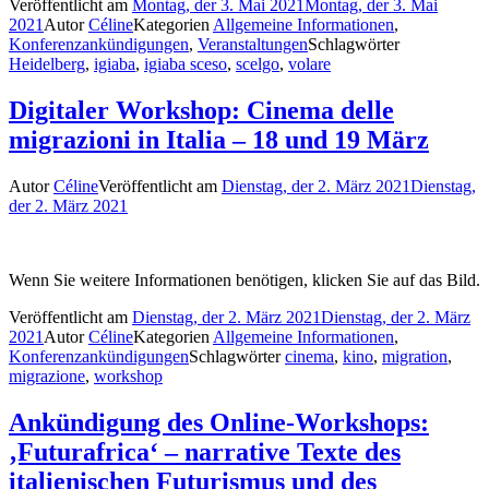
Veröffentlicht am
Montag, der 3. Mai 2021
Montag, der 3. Mai
2021
Autor
Céline
Kategorien
Allgemeine Informationen
,
Konferenzankündigungen
,
Veranstaltungen
Schlagwörter
Heidelberg
,
igiaba
,
igiaba sceso
,
scelgo
,
volare
Digitaler Workshop: Cinema delle
migrazioni in Italia – 18 und 19 März
Autor
Céline
Veröffentlicht am
Dienstag, der 2. März 2021
Dienstag,
der 2. März 2021
Wenn Sie weitere Informationen benötigen, klicken Sie auf das Bild.
Veröffentlicht am
Dienstag, der 2. März 2021
Dienstag, der 2. März
2021
Autor
Céline
Kategorien
Allgemeine Informationen
,
Konferenzankündigungen
Schlagwörter
cinema
,
kino
,
migration
,
migrazione
,
workshop
Ankündigung des Online-Workshops:
‚Futurafrica‘ – narrative Texte des
italienischen Futurismus und des