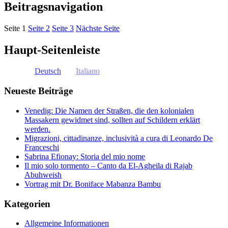
Beitragsnavigation
Seite
1
Seite
2
Seite
3
Nächste Seite
Haupt-Seitenleiste
Deutsch
Italiano
Neueste Beiträge
Venedig: Die Namen der Straßen, die den kolonialen
Massakern gewidmet sind, sollten auf Schildern erklärt
werden.
Migrazioni, cittadinanze, inclusività a cura di Leonardo De
Franceschi
Sabrina Efionay: Storia del mio nome
Il mio solo tormento – Canto da El-Agheila di Rajab
Abuhweish
Vortrag mit Dr. Boniface Mabanza Bambu
Kategorien
Allgemeine Informationen