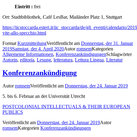
Eintritt :
frei
Ort: Stadtbibliothek, Café LesBar, Mailänder Platz 1, Stuttgart
https://iicstoccarda.esteri.it/iic_stoccarda/de/gli_eventi/calendario/20
vite-allo-specchio.html
Format
Kurzmitteilung
Veröffentlicht am
Donnerstag, der 31. Januar
2019
Samstag, der 4. April 2020
Autor
romsem
Kategorien
Allgemeine Informationen
,
Konferenzankündigungen
Schlagwörter
Autorin
,
editoria
,
Lesung
,
letteratura
,
Lettura Lingua
,
Literatur
Konferenzankündigung
Autor
romsem
Veröffentlicht am
Donnerstag, der 24. Januar 2019
5. bis 6. Februar an der Universität Utrecht
POSTCOLONIAL INTELLECTUALS & THEIR EUROPEAN
PUBLICS
Veröffentlicht am
Donnerstag, der 24. Januar 2019
Autor
romsem
Kategorien
Konferenzankündigungen