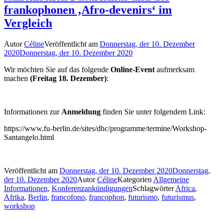
frankophonen ‚Afro-devenirs‘ im
Vergleich
Autor
Céline
Veröffentlicht am
Donnerstag, der 10. Dezember
2020
Donnerstag, der 10. Dezember 2020
Wir möchten Sie auf das folgende
Online-Event
aufmerksam
machen
(Freitag 18. Dezember)
:
Informationen zur
Anmeldung
finden Sie unter folgendem Link:
https://www.fu-berlin.de/sites/dhc/programme/termine/Workshop-
Santangelo.html
Veröffentlicht am
Donnerstag, der 10. Dezember 2020
Donnerstag,
der 10. Dezember 2020
Autor
Céline
Kategorien
Allgemeine
Informationen
,
Konferenzankündigungen
Schlagwörter
Africa
,
Afrika
,
Berlin
,
francofono
,
francophon
,
futurismo
,
futurismus
,
workshop