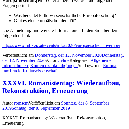
Europaforschung
ein. Unter anderem werden die folgenden
Fragen gestellt:
Was bedeutet kulturwissenschaftliche Europaforschung?
Gibt es eine europäische Identität?
Die Anmeldung und weitere Informationen finden Sie über den
folgenden Link.
https://www.uibk.ac.at/events/info/2020/europaeischer-november
Veröffentlicht am
Donnerstag, der 12. November 2020
Donnerstag,
der 12. November 2020
Autor
Céline
Kategorien
Allgemeine
Informationen
,
Konferenzankündigungen
Schlagwörter
Europa
,
Innsbruck
,
Kulturwissenschaft
XXXVI. Romanistentag: Wiederaufbau,
Rekonstruktion, Erneuerung
Autor
romsem
Veröffentlicht am
Sonntag, der 8. September
2019
Sonntag, der 8. September 2019
XXXVI. Romanistentag: Wiederaufbau, Rekonstruktion,
Erneuerung