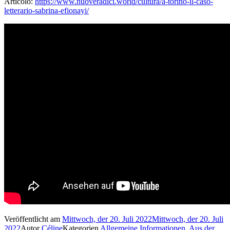
Articolo:
https://www.nuoveradici.world/cultura/a-torino-il-caso-
letterario-sabrina-efionayi/
Veröffentlicht am
Mittwoch, der 20. Juli 2022
Mittwoch, der 20. Juli
2022
Autor
Céline
Kategorien
Allgemeine Informationen
,
Aus der