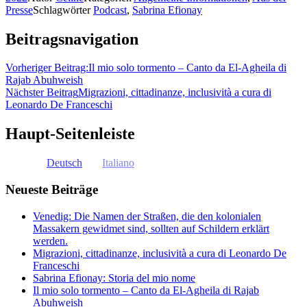
Presse
Schlagwörter
Podcast
,
Sabrina Efionay
Beitragsnavigation
Vorheriger Beitrag:
Il mio solo tormento – Canto da El-Agheila di
Rajab Abuhweish
Nächster Beitrag
Migrazioni, cittadinanze, inclusività a cura di
Leonardo De Franceschi
Haupt-Seitenleiste
Deutsch
Italiano
Neueste Beiträge
Venedig: Die Namen der Straßen, die den kolonialen
Massakern gewidmet sind, sollten auf Schildern erklärt
werden.
Migrazioni, cittadinanze, inclusività a cura di Leonardo De
Franceschi
Sabrina Efionay: Storia del mio nome
Il mio solo tormento – Canto da El-Agheila di Rajab
Abuhweish