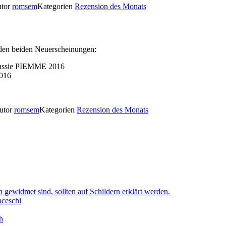
tor
romsem
Kategorien
Rezension des Monats
nden beiden Neuerscheinungen:
eslassie PIEMME 2016
2016
utor
romsem
Kategorien
Rezension des Monats
gewidmet sind, sollten auf Schildern erklärt werden.
nceschi
h