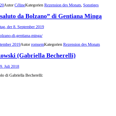
020
Autor
Céline
Kategorien
Rezension des Monats
,
Sonstiges
aluto da Bolzano” di Gentiana Minga
tag, der 8. September 2019
olzano-di-gentiana-minga/
ptember 2019
Autor
romsem
Kategorien
Rezension des Monats
owski (Gabriella Becherelli)
9. Juli 2018
lo di Gabriella Becherelli: