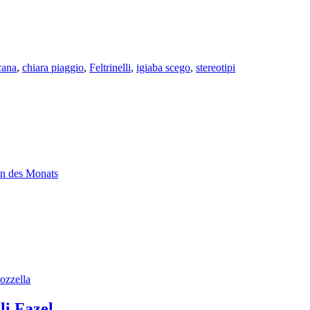
cana
,
chiara piaggio
,
Feltrinelli
,
igiaba scego
,
stereotipi
n des Monats
ozzella
li Fazel