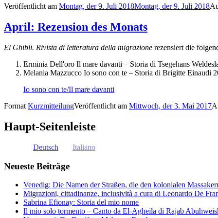
Veröffentlicht am
Montag, der 9. Juli 2018
Montag, der 9. Juli 2018
Au
April: Rezension des Monats
El Ghibli. Rivista di letteratura della migrazione
rezensiert die folge
Erminia Dell'oro Il mare davanti – Storia di Tsegehans Weld
Melania Mazzucco Io sono con te – Storia di Brigitte Einaudi 
Io sono con te/Il mare davanti
Format
Kurzmitteilung
Veröffentlicht am
Mittwoch, der 3. Mai 2017
A
Haupt-Seitenleiste
Deutsch
Italiano
Neueste Beiträge
Venedig: Die Namen der Straßen, die den kolonialen Massakern 
Migrazioni, cittadinanze, inclusività a cura di Leonardo De Fra
Sabrina Efionay: Storia del mio nome
Il mio solo tormento – Canto da El-Agheila di Rajab Abuhweis