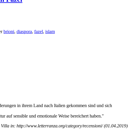
er
brioni
,
diaspora
,
fazel
,
islam
ränderungen in ihrem Land nach Italien gekommen sind und sich
atur auf sensible und emotionale Weise bereichert haben."
 Villa in:
http://www.letterranza.org/category/recensioni/ (01.04.2019)