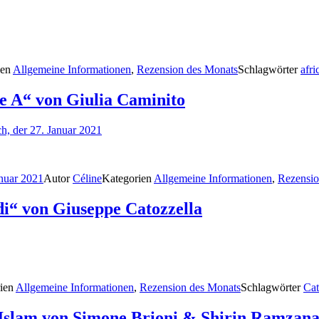
ien
Allgemeine Informationen
,
Rezension des Monats
Schlagwörter
afri
e A“ von Giulia Caminito
h, der 27. Januar 2021
anuar 2021
Autor
Céline
Kategorien
Allgemeine Informationen
,
Rezensio
di“ von Giuseppe Catozzella
rien
Allgemeine Informationen
,
Rezension des Monats
Schlagwörter
Cat
 Islam von Simone Brioni & Shirin Ramzana