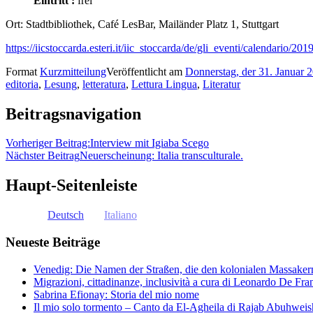
Eintritt :
frei
Ort: Stadtbibliothek, Café LesBar, Mailänder Platz 1, Stuttgart
https://iicstoccarda.esteri.it/iic_stoccarda/de/gli_eventi/calendario/20
Format
Kurzmitteilung
Veröffentlicht am
Donnerstag, der 31. Januar 
editoria
,
Lesung
,
letteratura
,
Lettura Lingua
,
Literatur
Beitragsnavigation
Vorheriger Beitrag:
Interview mit Igiaba Scego
Nächster Beitrag
Neuerscheinung: Italia transculturale.
Haupt-Seitenleiste
Deutsch
Italiano
Neueste Beiträge
Venedig: Die Namen der Straßen, die den kolonialen Massakern 
Migrazioni, cittadinanze, inclusività a cura di Leonardo De Fra
Sabrina Efionay: Storia del mio nome
Il mio solo tormento – Canto da El-Agheila di Rajab Abuhweis