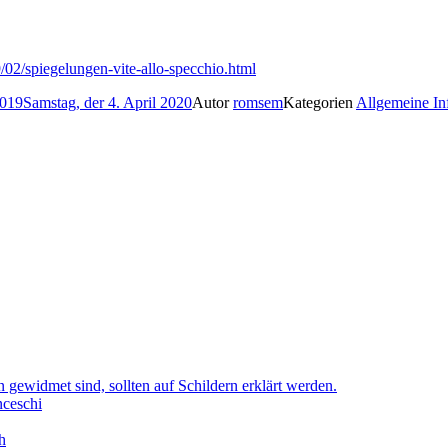
19/02/spiegelungen-vite-allo-specchio.html
2019
Samstag, der 4. April 2020
Autor
romsem
Kategorien
Allgemeine In
gewidmet sind, sollten auf Schildern erklärt werden.
nceschi
h