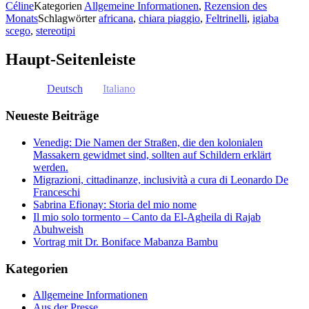
Céline
Kategorien
Allgemeine Informationen
,
Rezension des
Monats
Schlagwörter
africana
,
chiara piaggio
,
Feltrinelli
,
igiaba
scego
,
stereotipi
Haupt-Seitenleiste
Deutsch
Italiano
Neueste Beiträge
Venedig: Die Namen der Straßen, die den kolonialen
Massakern gewidmet sind, sollten auf Schildern erklärt
werden.
Migrazioni, cittadinanze, inclusività a cura di Leonardo De
Franceschi
Sabrina Efionay: Storia del mio nome
Il mio solo tormento – Canto da El-Agheila di Rajab
Abuhweish
Vortrag mit Dr. Boniface Mabanza Bambu
Kategorien
Allgemeine Informationen
Aus der Presse