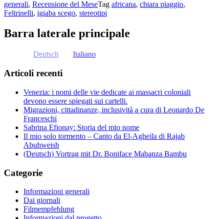
generali
,
Recensione del Mese
Tag
africana
,
chiara piaggio
,
Feltrinelli
,
igiaba scego
,
stereotipi
Barra laterale principale
Deutsch
Italiano
Articoli recenti
Venezia: i nomi delle vie dedicate ai massacri coloniali
devono essere spiegati sui cartelli.
Migrazioni, cittadinanze, inclusività a cura di Leonardo De
Franceschi
Sabrina Efionay: Storia del mio nome
Il mio solo tormento – Canto da El-Agheila di Rajab
Abuhweish
(Deutsch) Vortrag mit Dr. Boniface Mabanza Bambu
Categorie
Informazioni generali
Dai giornali
Filmempfehlung
Informazioni dal progetto