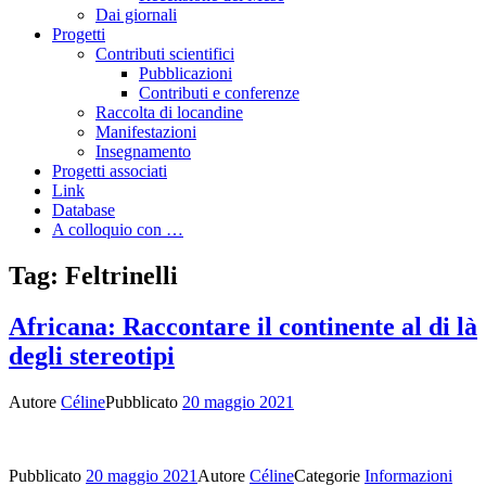
Dai giornali
Progetti
Contributi scientifici
Pubblicazioni
Contributi e conferenze
Raccolta di locandine
Manifestazioni
Insegnamento
Progetti associati
Link
Database
A colloquio con …
Tag:
Feltrinelli
Africana: Raccontare il continente al di là
degli stereotipi
Autore
Céline
Pubblicato
20 maggio 2021
Pubblicato
20 maggio 2021
Autore
Céline
Categorie
Informazioni