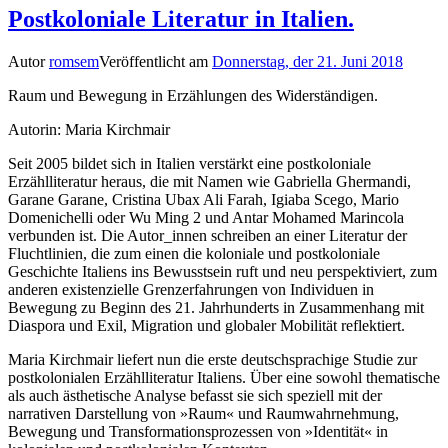
Postkoloniale Literatur in Italien.
Autor
romsem
Veröffentlicht am
Donnerstag, der 21. Juni 2018
Raum und Bewegung in Erzählungen des Widerständigen.
Autorin: Maria Kirchmair
Seit 2005 bildet sich in Italien verstärkt eine postkoloniale
Erzählliteratur heraus, die mit Namen wie Gabriella Ghermandi,
Garane Garane, Cristina Ubax Ali Farah, Igiaba Scego, Mario
Domenichelli oder Wu Ming 2 und Antar Mohamed Marincola
verbunden ist. Die Autor_innen schreiben an einer Literatur der
Fluchtlinien, die zum einen die koloniale und postkoloniale
Geschichte Italiens ins Bewusstsein ruft und neu perspektiviert, zum
anderen existenzielle Grenzerfahrungen von Individuen in
Bewegung zu Beginn des 21. Jahrhunderts in Zusammenhang mit
Diaspora und Exil, Migration und globaler Mobilität reflektiert.
Maria Kirchmair liefert nun die erste deutschsprachige Studie zur
postkolonialen Erzählliteratur Italiens. Über eine sowohl thematische
als auch ästhetische Analyse befasst sie sich speziell mit der
narrativen Darstellung von »Raum« und Raumwahrnehmung,
Bewegung und Transformationsprozessen von »Identität« in