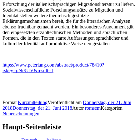
Erforschung der italienischsprachigen Migrationsliteratur zu liefern.
Sozialwissenschaftliche Forschungsansätze zu Migration und
Identität stellen weitere theoretisch gestützte
Erklärungsmechanismen bereit, die für die literarischen Analysen
ebenso fruchtbar gemacht werden. Ein besonderes Augenmerk gilt
den eingesetzten erzähltechnischen Methoden und sprachlichen
Formen, die in den Texten starre Auffassungen sprachlicher und
kultureller Identität auf produktive Weise neu gestalten.
https://www.peterlang.com/abstract/product/78410?
rskey=pNr9UV&result=1
Format
Kurzmitteilung
Veröffentlicht am
Donnerstag, der 21. Juni
2018
Donnerstag, der 21. Juni 2018
Autor
romsem
Kategorien
Neuerscheinungen
Haupt-Seitenleiste