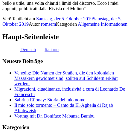
bello e utile, una volta chiariti i limiti del discorso. Ecco i miei
appunti, pubblicati dalla Rivista del Mulino"
Veröffentlicht am
Samstag, der 5. Oktober 2019
Samstag, der 5.
Oktober 2019
Autor
romsem
Kategorien
Allgemeine Informationen
Haupt-Seitenleiste
Deutsch
Italiano
Neueste Beiträge
Venedig: Die Namen der Straßen, die den kolonialen
Massakern gewidmet sind, sollten auf Schildern erklärt
werden.
Migrazioni, cittadinanze, inclusività a cura di Leonardo De
Franceschi
Sabrina Efionay: Storia del mio nome
Il mio solo tormento – Canto da El-Agheila di Rajab
Abuhweish
Vortrag mit Dr. Boniface Mabanza Bambu
Kategorien