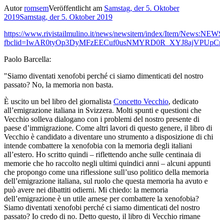
Autor
romsem
Veröffentlicht am
Samstag, der 5. Oktober
2019
Samstag, der 5. Oktober 2019
https://www.rivistailmulino.it/news/newsitem/index/Item/News:N
fbclid=IwAR0tyOp3DyMFzEECuf0usNMYRD0R_XYJ8ajVPUpCr
Paolo Barcella:
"Siamo diventati xenofobi perché ci siamo dimenticati del nostro
passato? No, la memoria non basta.
È uscito un bel libro del giornalista
Concetto Vecchio
, dedicato
all’emigrazione italiana in Svizzera. Molti spunti e questioni che
Vecchio solleva dialogano con i problemi del nostro presente di
paese d’immigrazione. Come altri lavori di questo genere, il libro di
Vecchio è candidato a diventare uno strumento a disposizione di chi
intende combattere la xenofobia con la memoria degli italiani
all’estero. Ho scritto quindi – riflettendo anche sulle centinaia di
memorie che ho raccolto negli ultimi quindici anni – alcuni appunti
che propongo come una riflessione sull’uso politico della memoria
dell’emigrazione italiana, sul ruolo che questa memoria ha avuto e
può avere nei dibattiti odierni. Mi chiedo: la memoria
dell’emigrazione è un utile arnese per combattere la xenofobia?
Siamo diventati xenofobi perché ci siamo dimenticati del nostro
passato? Io credo di no. Detto questo, il libro di Vecchio rimane