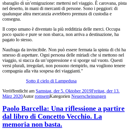
sbaraglio di un’emigrazione: mettersi nel viaggio. È carovana, pista
nel deserto, in mani di mercanti di persone. Sono i peggiori: di
qualunque altra mercanzia avrebbero premura di custodia e
consegna.
Il corpo umano è diventato la più redditizia delle merci. Occupa
poco spazio e pure se non sbarca, non arriva a destinazione, ha
pagato lo stesso.
Naufraga da invincibile. Non può essere fermata la spinta di chi ha
smesso di aspettare. Ogni persona delle miriadi che si mettono nel
viaggio, si stacca da un’oppressione e si sporge sul vuoto. Questi
versi plurali, irregolari, non possono riempirlo, ma vogliono tenere
compagnia alla vita sospesa dei viaggianti."
Sotto il cielo di Lampedusa
Veröffentlicht am
Samstag, der 5. Oktober 2019
Freitag, der 13.
März 2020
Autor
romsem
Kategorien
Neuerscheinungen
Paolo Barcella: Una riflessione a partire
dal libro di Concetto Vecchio. La
memoria non basta.