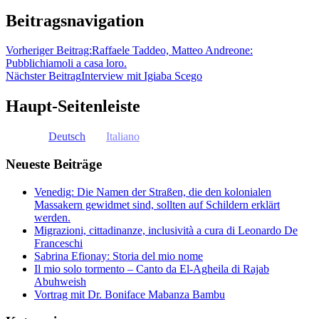
Beitragsnavigation
Vorheriger Beitrag:
Raffaele Taddeo, Matteo Andreone:
Pubblichiamoli a casa loro.
Nächster Beitrag
Interview mit Igiaba Scego
Haupt-Seitenleiste
Deutsch
Italiano
Neueste Beiträge
Venedig: Die Namen der Straßen, die den kolonialen
Massakern gewidmet sind, sollten auf Schildern erklärt
werden.
Migrazioni, cittadinanze, inclusività a cura di Leonardo De
Franceschi
Sabrina Efionay: Storia del mio nome
Il mio solo tormento – Canto da El-Agheila di Rajab
Abuhweish
Vortrag mit Dr. Boniface Mabanza Bambu