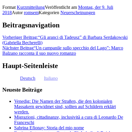
Format
Kurzmitteilung
Veröffentlicht am
Montag, der 9. Juli
2018
Autor
romsem
Kategorien
Neuerscheinungen
Beitragsnavigation
Vorheriger Beitrag:
“Gli aranci di Tadeusz” di Barbara Serdakowski
(Gabriella Becherelli)
Nächster Beitrag
“Un campanile sullo specchio del Lago”: Marco
Balzano racconta il suo nuovo romanzo
Haupt-Seitenleiste
Deutsch
Italiano
Neueste Beiträge
Venedig: Die Namen der Straßen, die den kolonialen
Massakern gewidmet sind, sollten auf Schildern erklärt
werden.
Migrazioni, cittadinanze, inclusività a cura di Leonardo De
Franceschi
Sabrina Efionay: Storia del mio nome