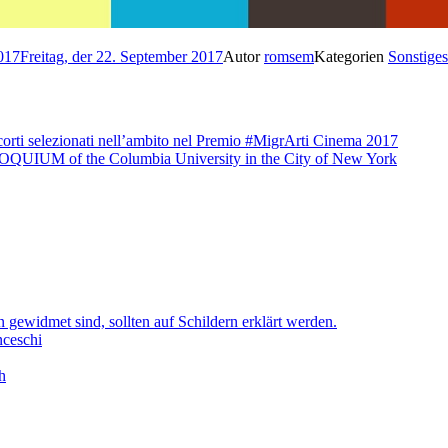
2017
Freitag, der 22. September 2017
Autor
romsem
Kategorien
Sonstiges
3 corti selezionati nell’ambito nel Premio #MigrArti Cinema 2017
of the Columbia University in the City of New York
gewidmet sind, sollten auf Schildern erklärt werden.
nceschi
h