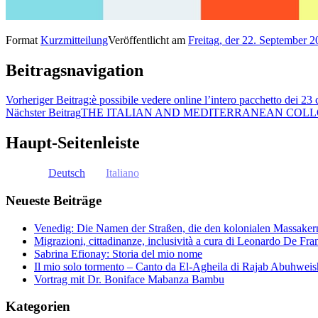
Format
Kurzmitteilung
Veröffentlicht am
Freitag, der 22. September 
Beitragsnavigation
Vorheriger Beitrag:
è possibile vedere online l’intero pacchetto dei 2
Nächster Beitrag
THE ITALIAN AND MEDITERRANEAN COLLOQUIUM 
Haupt-Seitenleiste
Deutsch
Italiano
Neueste Beiträge
Venedig: Die Namen der Straßen, die den kolonialen Massakern 
Migrazioni, cittadinanze, inclusività a cura di Leonardo De Fra
Sabrina Efionay: Storia del mio nome
Il mio solo tormento – Canto da El-Agheila di Rajab Abuhweis
Vortrag mit Dr. Boniface Mabanza Bambu
Kategorien