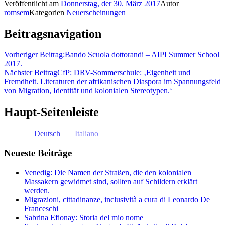
Veröffentlicht am
Donnerstag, der 30. März 2017
Autor
romsem
Kategorien
Neuerscheinungen
Beitragsnavigation
Vorheriger Beitrag:
Bando Scuola dottorandi – AIPI Summer School
2017.
Nächster Beitrag
CfP: DRV-Sommerschule: ‚Eigenheit und
Fremdheit. Literaturen der afrikanischen Diaspora im Spannungsfeld
von Migration, Identität und kolonialen Stereotypen.‘
Haupt-Seitenleiste
Deutsch
Italiano
Neueste Beiträge
Venedig: Die Namen der Straßen, die den kolonialen
Massakern gewidmet sind, sollten auf Schildern erklärt
werden.
Migrazioni, cittadinanze, inclusività a cura di Leonardo De
Franceschi
Sabrina Efionay: Storia del mio nome